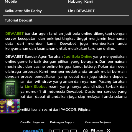
Mobile
Hubungi Kami
Kalkulator Mix Parlay
Link DEWABET
Tutorial Deposit
DEWABET
bandar agen taruhan judi bola online dilengkapi dengan
server kecepatan dan enkripsi tingkat tinggi menjamin keamanan
data dari member kami, Dewabet juga memberikan anda
kenyamanan dan keamanan untuk melakukan taruhan online.
DEWABET Bandar Agen Taruhan
Judi Bola Online
yang menyediakan
online game terbaik dengan pilihan yang beragam. Dari permainan
mesin slot dan casino online hingga keno, lottery, Poker dan even
olahraga terbesar. Kami mempermudah anda untuk mulai bermain
dengan proses pendaftaran yang cepat dan juga sistem deposit,
pengiriman dan withdraw yang aman dan nyaman. Pasang taruhan
bola anda
Link Sbobet
resmi yang hanya ada di situs terbaik dan
terpercaya nomor 1 di Indonesia Dewabet. Customer service yang
bersahabat dan dapat di andalkan juga siap melayani anda selama
24/7.
Kami memiliki lisensi resmi dari PAGCOR, Filipina
Cara Pembayaran :
Dukungan Support
Keamanan Terjamin