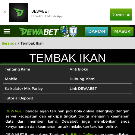
×
DEWABET
Download
DEWABET Mobile App
DAFTAR
MASUK
Beranda
/
Tembak Ikan
TEMBAK IKAN
LENGKAP DAN TERBARU
Tentang Kami
Anti Blokir
Mobile
Hubungi Kami
Kalkulator Mix Parlay
Link DEWABET
Tutorial Deposit
DEWABET
bandar agen taruhan judi bola online dilengkapi dengan
server kecepatan dan enkripsi tingkat tinggi menjamin keamanan
data dari member kami, Dewabet juga memberikan anda
kenyamanan dan keamanan untuk melakukan taruhan online.
DEWABET Bandar Agen Taruhan
Judi Bola Online
yang menyediakan