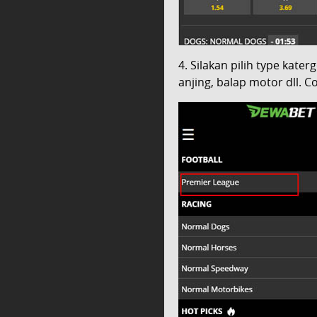
4. Silakan pilih type kat
anjing, balap motor dll.