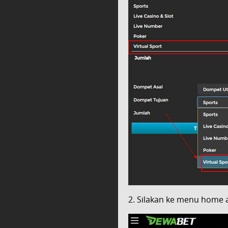
2. Silakan ke menu home 