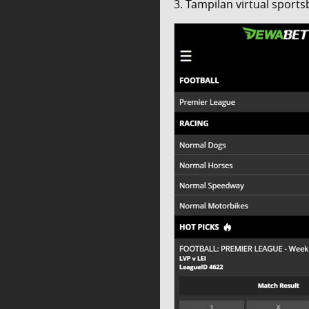
3. Tampilan virtual sports