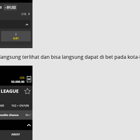
langsung terlihat dan bisa langsung dapat di bet pada kota-