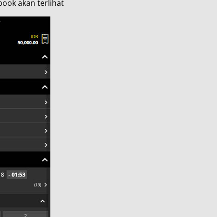
book akan terlihat