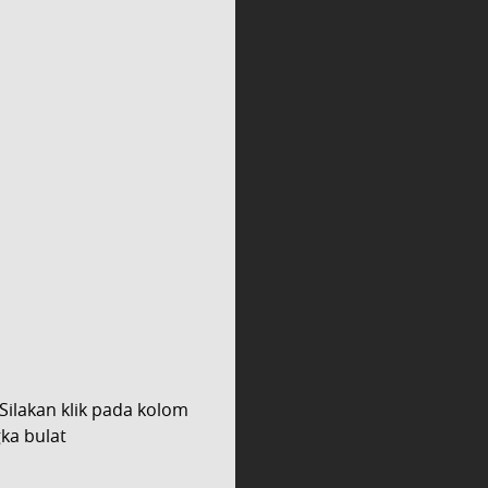
 Silakan klik pada kolom
ka bulat