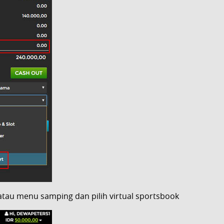
atau menu samping dan pilih virtual sportsbook