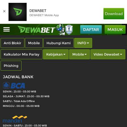
×
DEWABET
Download
DEWABET Mobile App
DAFTAR
MASUK
Anti Blokir
Mobile
Hubungi Kami
INFO
Kalkulator Mix Parlay
Kebijakan
Mobile
Video Dewabet
Phishing
JADWAL BANK
SENIN : 23:00 - 03:00 WIB
SELASA - JUMAT : 23:00 - 00:30 WIB
SABTU : Tidak Ada Offline
MINGGU : 00:00 - 05:00 WIB
SENIN - SABTU : 23:00 - 03:30 WIB